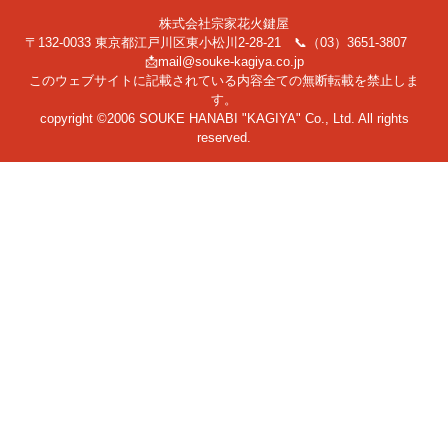
株式会社宗家花火鍵屋
〒132-0033 東京都江戸川区東小松川2-28-21 📞（03）3651-3807
📩mail@souke-kagiya.co.jp
このウェブサイトに記載されている内容全ての無断転載を禁止しま
す。
copyright ©2006 SOUKE HANABI "KAGIYA" Co., Ltd. All rights
reserved.